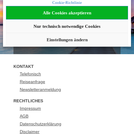
Cookie-Richtlinie
geworden?
Alle Cookies akzeptieren
Wir beraten Sie gerne!
Nur technisch notwendige Cookies
040 - 42236 1483
buchung@urlaubsplus.de
Einstellungen ändern
KONTAKT
Telefonisch
Reiseanfrage
Newsletteranmeldung
RECHTLICHES
Impressum
AGB
Datenschutzerklärung
Disclaimer