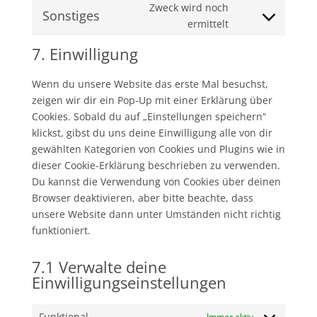
to
Zweck wird noch
google-
Sonstiges
service
Consent
ermittelt
fonts
google-
to
7. Einwilligung
maps
service
sonstiges
Wenn du unsere Website das erste Mal besuchst,
zeigen wir dir ein Pop-Up mit einer Erklärung über
Cookies. Sobald du auf „Einstellungen speichern“
klickst, gibst du uns deine Einwilligung alle von dir
gewählten Kategorien von Cookies und Plugins wie in
dieser Cookie-Erklärung beschrieben zu verwenden.
Du kannst die Verwendung von Cookies über deinen
Browser deaktivieren, aber bitte beachte, dass
unsere Website dann unter Umständen nicht richtig
funktioniert.
7.1 Verwalte deine
Einwilligungseinstellungen
Funktional
Immer aktiv